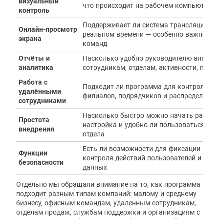
визуальный
что происходит на рабочем компьютере
контроль
Поддерживает ли система трансляцию эк
Онлайн-просмотр
реальном времени — особенно важно для
экрана
команд
Отчёты и
Насколько удобно руководителю анализ
аналитика
сотрудникам, отделам, активности, прод
Работа с
Подходит ли программа для контроля сп
удалёнными
филиалов, подрядчиков и распределенн
сотрудниками
Насколько быстро можно начать работу,
Простота
настройка и удобно ли пользоваться сист
внедрения
отдела
Есть ли возможности для фиксации подо
Функции
контроля действий пользователей и сниж
безопасности
данных
Отдельно мы обращали внимание на то, как программа
подходит разным типам компаний: малому и среднему
бизнесу, офисным командам, удаленным сотрудникам,
отделам продаж, службам поддержки и организациям с