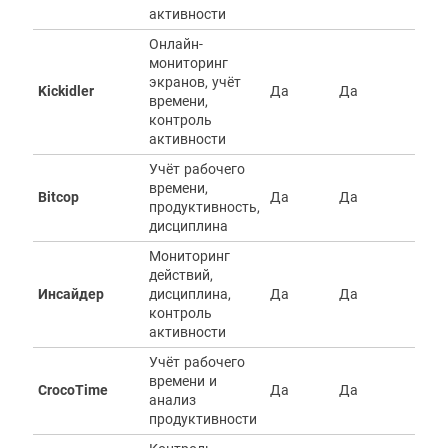
активности
Онлайн-
мониторинг
экранов, учёт
Kickidler
Да
Да
Д
времени,
контроль
активности
Учёт рабочего
времени,
Bitcop
Да
Да
Д
продуктивность,
дисциплина
Мониторинг
действий,
Инсайдер
дисциплина,
Да
Да
Д
контроль
активности
Учёт рабочего
времени и
CrocoTime
Да
Да
Н
анализ
продуктивности