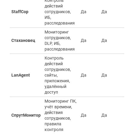
Контроль
действий
StaffCop
сотрудников,
Да
Да
Д
ИБ,
расследования
Мониторинг
сотрудников,
Стахановец
Да
Да
Д
DLP, ИБ,
расследования
Контроль
действий
сотрудников,
LanAgent
сайты,
Да
Да
Д
приложения,
удалённый
доступ
Мониторинг ПК,
учёт времени,
действия
СпрутМонитор
Да
Да
Д
сотрудников,
правила
контроля